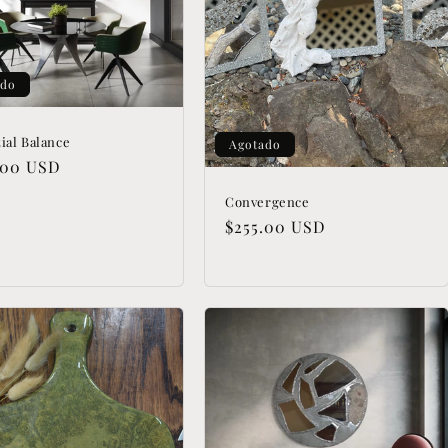
ado
ial Balance
Agotado
io
.00 USD
tual
Convergence
Precio
$255.00 USD
habitual