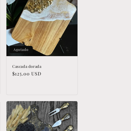
Agotado
Cascada dorada
Precio
$125.00 USD
habitual