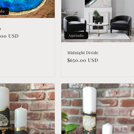
ado
a
io
.00 USD
Agotado
tual
Midnight Divide
Precio
$650.00 USD
habitual