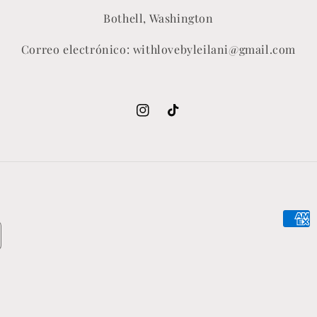
Bothell, Washington
Correo electrónico: withlovebyleilani@gmail.com
Instagram
TikTok
Forma
de
pago