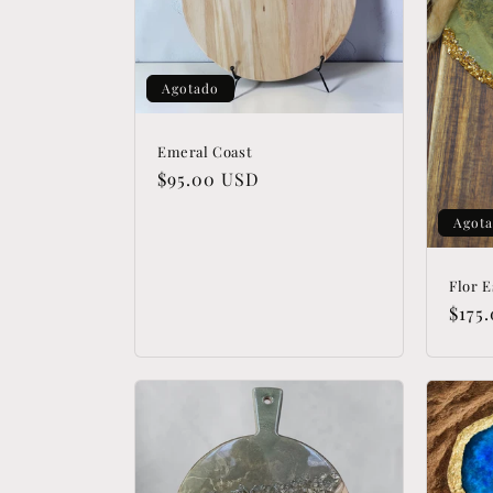
Agotado
Emeral Coast
Precio
$95.00 USD
habitual
Agot
Flor 
Prec
$175
habi