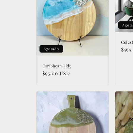
i
ó
Agot
n
Celest
Prec
$595
Agotado
:
habi
Caribbean Tide
Precio
$95.00 USD
habitual