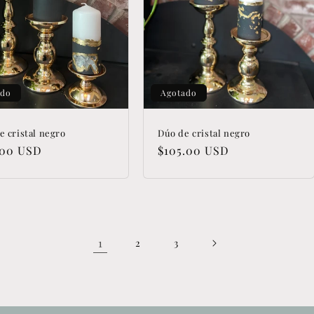
ado
Agotado
e cristal negro
Dúo de cristal negro
io
.00 USD
Precio
$105.00 USD
tual
habitual
1
2
3