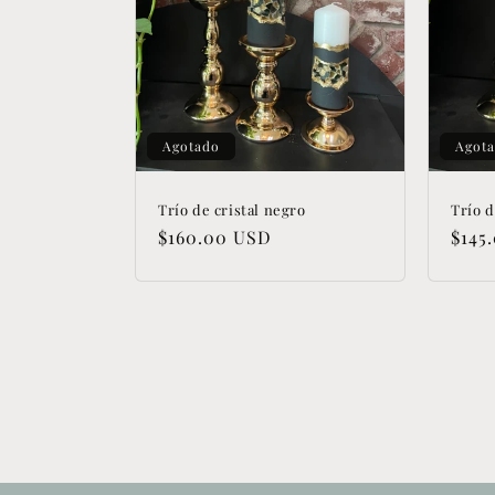
Agotado
Agot
Trío de cristal negro
Trío d
Precio
$160.00 USD
Prec
$145
habitual
habi