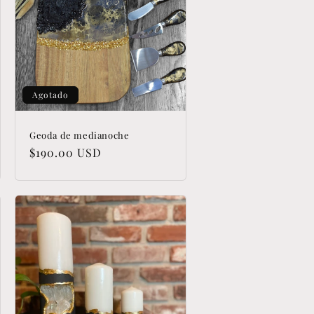
Agotado
Geoda de medianoche
Precio
$190.00 USD
habitual