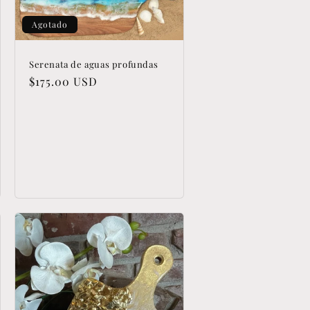
Agotado
Serenata de aguas profundas
Precio
$175.00 USD
habitual